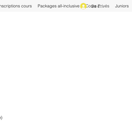
Inscriptions cours
Packages all-inclusive
Cours Privés
Juniors
Se connecter
e)